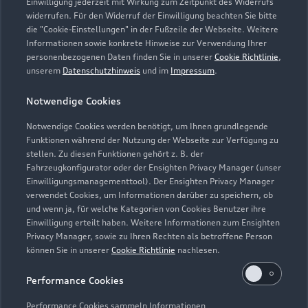
Einwilligung jederzeit mit Wirkung zum Zeitpunkt des Widerrufs
widerrufen. Für den Widerruf der Einwilligung beachten Sie bitte
info.gelsenkirchenhorst@tiemeyer.de
die "Cookie-Einstellungen" in der Fußzeile der Webseite. Weitere
Informationen sowie konkrete Hinweise zur Verwendung Ihrer
personenbezogenen Daten finden Sie in unserer
Cookie Richtlinie
,
Kontaktdaten herunterladen
unserem
Datenschutzhinweis
und im
Impressum
.
Notwendige Cookies
Öffnungszeiten
Notwendige Cookies werden benötigt, um Ihnen grundlegende
Funktionen während der Nutzung der Webseite zur Verfügung zu
stellen. Zu diesen Funktionen gehört z. B. der
Fahrzeugkonfigurator oder der Ensighten Privacy Manager (unser
Service
Einwilligungsmanagementtool). Der Ensighten Privacy Manager
Geschlossen
,
öffnet am
Montag 07:00
verwendet Cookies, um Informationen darüber zu speichern, ob
und wenn ja, für welche Kategorien von Cookies Benutzer ihre
Einwilligung erteilt haben. Weitere Informationen zum Ensighten
Privacy Manager, sowie zu Ihren Rechten als betroffene Person
Montag - Freitag
07:00 - 17:00
können Sie in unserer
Cookie Richtlinie
nachlesen.
Samstag
09:00 - 13:00
Performance Cookies
Sonntag
Geschlossen
Performance Cookies sammeln Informationen