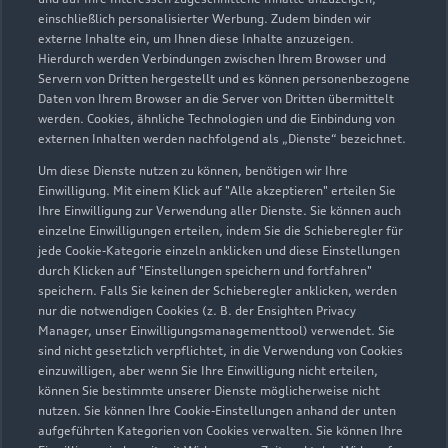
Horst
einschließlich personalisierter Werbung. Zudem binden wir
externe Inhalte ein, um Ihnen diese Inhalte anzuzeigen.
Servicepartner
e-tron
Hierdurch werden Verbindungen zwischen Ihrem Browser und
Servern von Dritten hergestellt und es können personenbezogene
Daten von Ihrem Browser an die Server von Dritten übermittelt
werden. Cookies, ähnliche Technologien und die Einbindung von
externen Inhalten werden nachfolgend als „Dienste“ bezeichnet.
Um diese Dienste nutzen zu können, benötigen wir Ihre
Einwilligung. Mit einem Klick auf "Alle akzeptieren" erteilen Sie
Ihre Einwilligung zur Verwendung aller Dienste. Sie können auch
einzelne Einwilligungen erteilen, indem Sie die Schieberegler für
jede Cookie-Kategorie einzeln anklicken und diese Einstellungen
durch Klicken auf "Einstellungen speichern und fortfahren"
speichern. Falls Sie keinen der Schieberegler anklicken, werden
nur die notwendigen Cookies (z. B. der Ensighten Privacy
Manager, unser Einwilligungsmanagementtool) verwendet. Sie
sind nicht gesetzlich verpflichtet, in die Verwendung von Cookies
Hügelstraße 1a
einzuwilligen, aber wenn Sie Ihre Einwilligung nicht erteilen,
45899 Gelsenkirchen
können Sie bestimmte unserer Dienste möglicherweise nicht
nutzen. Sie können Ihre Cookie-Einstellungen anhand der unten
aufgeführten Kategorien von Cookies verwalten. Sie können Ihre
0209 957170