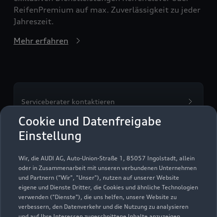
ReifenPremium auf max. Zuverlässigkeit zu jeder
Jahreszeit.
Mehr erfahren
Serviceberater kontaktieren
Cookie und Datenfreigabe
Einstellung
Servicetermin vereinbaren
Wir, die AUDI AG, Auto-Union-Straße 1, 85057 Ingolstadt, allein
oder in Zusammenarbeit mit unseren verbundenen Unternehmen
und Partnern ("Wir", "Unser"), nutzen auf unserer Website
eigene und Dienste Dritter, die Cookies und ähnliche Technologien
verwenden ("Dienste"), die uns helfen, unsere Website zu
Tiemeyer Gelsenkirchen-
verbessern, den Datenverkehr und die Nutzung zu analysieren
und auf Ihre Interessen zugeschnittene Inhalte anzuzeigen,